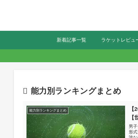
新着記事一覧
ラケットレビュ
能力別ランキングまとめ
【
能力別ランキングまとめ
【
男子
形式
誰な