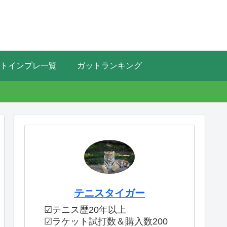
トインプレ一覧
ガットランキング
テニスタイガー
☑テニス歴20年以上
☑ラケット試打数＆購入数200