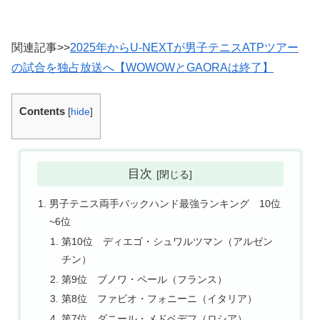
関連記事>>
2025年からU-NEXTが男子テニスATPツアー
の試合を独占放送へ【WOWOWとGAORAは終了】
Contents
[
hide
]
目次
男子テニス両手バックハンド最強ランキング 10位
~6位
第10位 ディエゴ・シュワルツマン（アルゼン
チン）
第9位 ブノワ・ペール（フランス）
第8位 ファビオ・フォニーニ（イタリア）
第7位 ダニール・メドベデフ（ロシア）