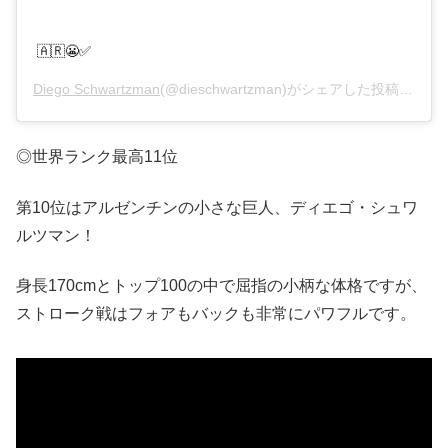
🇦🇷😬✅
Diego Schwartzman
(@dieschwartzman)がシェアした投稿 –
202
◎世界ランク最高11位
第10位はアルゼンチンの小さな巨人、ディエゴ・シュワ
ルツマン！
身長170cmとトップ100の中で屈指の小柄な体格ですが、
ストローク戦はフォアもバックも非常にパワフルです。