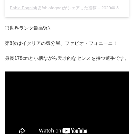
Fabio Fognini
(@fabiofogna)がシェアした投稿 –
2020年 3月月6日午後12時23分PST
◎世界ランク最高9位
第8位はイタリアの気分屋、ファビオ・フォニーニ！
身長178cmと小柄ながら天才的なセンスを持つ選手です。