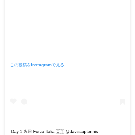
この投稿をInstagramで見る
Day 1 💪🏻 Forza Italia 🇮🇹 @daviscuptennis