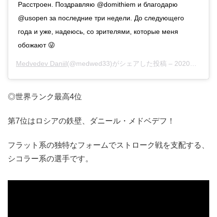
Расстроен. Поздравляю @domithiem и благодарю
@usopen за последние три недели. До следующего
года и уже, надеюсь, со зрителями, которые меня
обожают 😜
Medvedev Daniil
(@medwed33)がシェアした投稿 –
2020年 9月月12日午前5時39分PDT
◎世界ランク最高4位
第7位はロシアの鉄壁、ダニール・メドベデフ！
フラット系の独特なフォームでストローク戦を支配する、
シコラー系の選手です。