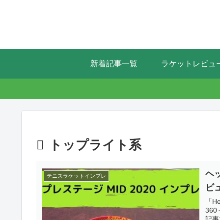
新着記事一覧
ラケットレビュ
トップライト系
ヘッ
テニスラケットインプレ
ビ
「He
36
記事