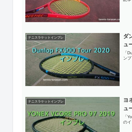
ダン
テニスラケットインプレ
ュ
「Du
ンプ
ヨネ
テニスラケットインプレ
ュ
「Yo
のイ