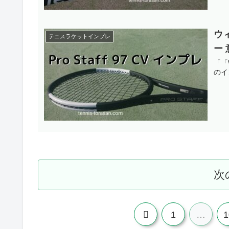
ウィ
テニスラケットインプレ
ー
「「W
のイ
次
前
1
…
1