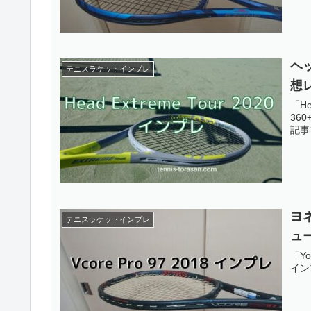
ヘッ
テニスラケットインプレ
想
「He
36
記事
ヨネ
テニスラケットインプレ
ュ
「Yo
イン