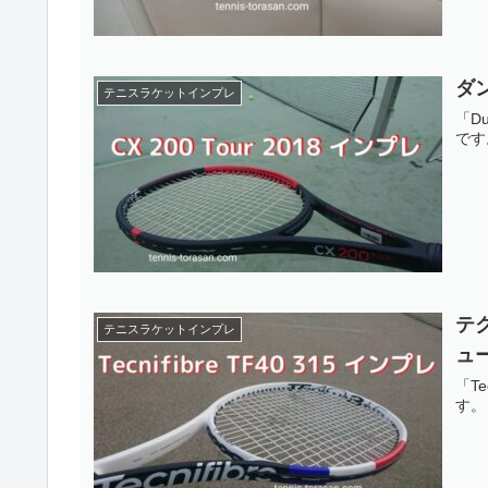
ダン
テニスラケットインプレ
「D
です
テク
テニスラケットインプレ
ュ
「T
す。