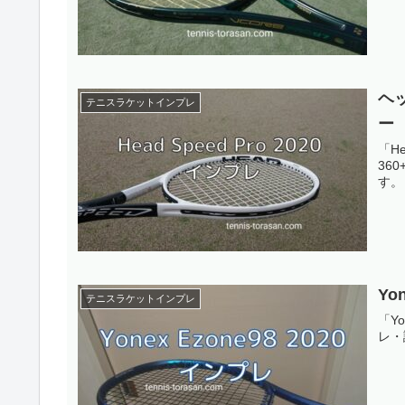
ヘッ
テニスラケットインプレ
ー
「He
36
す。
Yo
テニスラケットインプレ
「Y
レ・