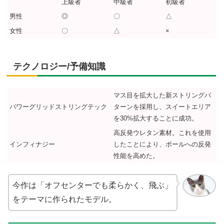
上級者
中級者
初級者
男性
◎
〇
△
女性
〇
△
×
テクノロジー/予備知識
マス目を拡大した新ストリングパ
パワーグリッドストリングテック
ターンを採用し、スイートエリア
を30%拡大することに成功。
高反発ウレタン素材。これを使用
インフィナジー
したことにより、ボールへの反発
性能を高めた。
今作は「オフセンターでも柔らかく、飛ぶ」
をテーマに作られたモデル。