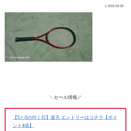
2022.04.30
╲セール情報／
【5と0の付く日】楽天 エントリーはコチラ【ポイ
ント4倍】