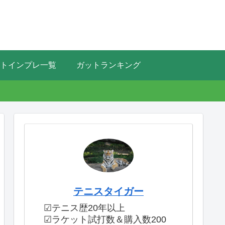
トインプレ一覧
ガットランキング
テニスタイガー
☑テニス歴20年以上
☑ラケット試打数＆購入数200