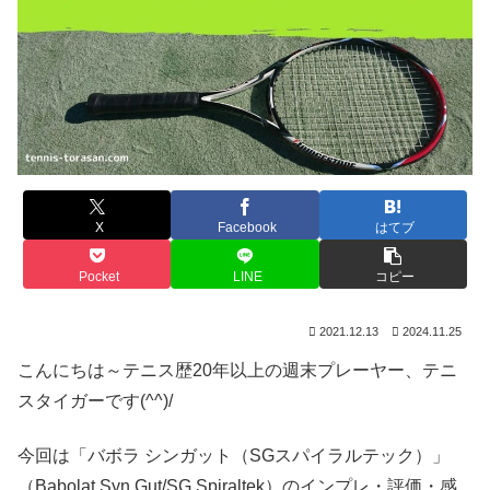
X
Facebook
はてブ
Pocket
LINE
コピー
2021.12.13
2024.11.25
こんにちは～テニス歴20年以上の週末プレーヤー、テニ
スタイガーです(^^)/
今回は「バボラ シンガット（SGスパイラルテック）」
（Babolat Syn Gut/SG Spiraltek）のインプレ・評価・感