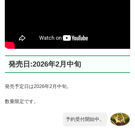
発売日:2026年2月中旬
発売予定日は2026年2月中旬。
数量限定です。
予約受付開始中。