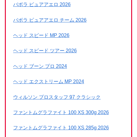
バボラ ピュアアエロ 2026
バボラ ピュアアエロ チーム 2026
ヘッド スピード MP 2026
ヘッド スピード ツアー 2026
ヘッド ブーン プロ 2024
ヘッド エクストリーム MP 2024
ウィルソン プロスタッフ 97 クラシック
ファントムグラファイト 100 XS 300g 2026
ファントムグラファイト 100 XS 285g 2026