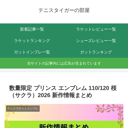
テニスタイガーの部屋
新着記事一覧
ラケットレビュー一覧
ラケットランキング
シューズレビュー一覧
ガットインプレ一覧
ガットランキング
当サイトの記事内には広告が含まれています
数量限定 プリンス エンブレム 110/120 桜
（サクラ）2026 新作情報まとめ
テニスラケットインプレ