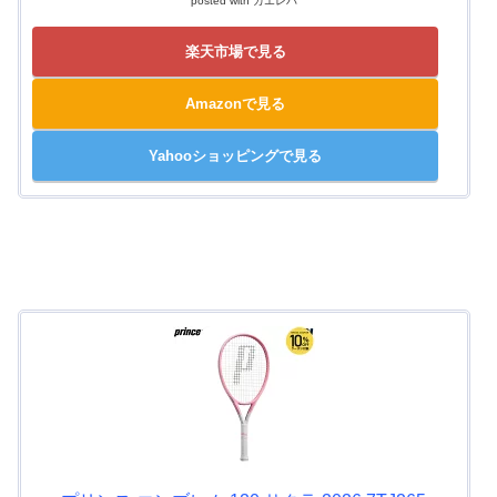
posted with
カエレバ
楽天市場で見る
Amazonで見る
Yahooショッピングで見る