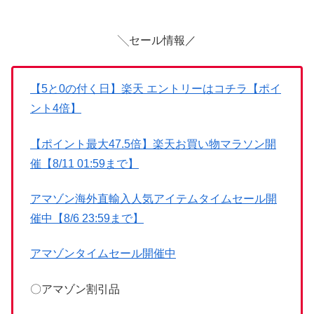
╲セール情報／
【5と0の付く日】楽天 エントリーはコチラ【ポイ
ント4倍】
【ポイント最大47.5倍】楽天お買い物マラソン開
催【8/11 01:59まで】
アマゾン海外直輸入人気アイテムタイムセール開
催中【8/6 23:59まで】
アマゾンタイムセール開催中
〇アマゾン割引品