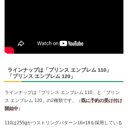
ラインナップは「プリンス エンブレム 110」
「プリンス エンブレム 120」
ラインナップは「プリンス エンブレム 110」と「プリン
ス エンブレム 120」の2種類です。（
既に予約の受け付け
開始中
）
110は255gかつストリングパターン16×18を採用している