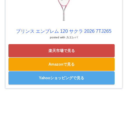
プリンス エンブレム 120 サクラ 2026 7TJ265
posted with
カエレバ
楽天市場で見る
Amazonで見る
Yahooショッピングで見る