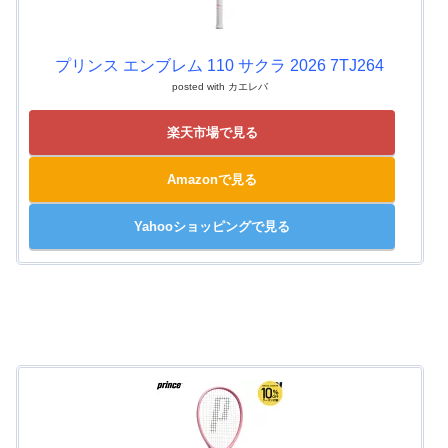
プリンス エンブレム 110 サクラ 2026 7TJ264
posted with
カエレバ
楽天市場で見る
Amazonで見る
Yahooショッピングで見る