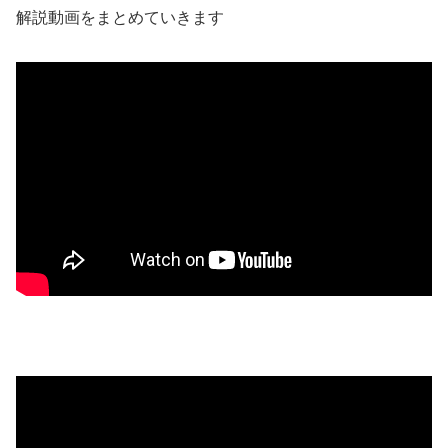
解説動画をまとめていきます