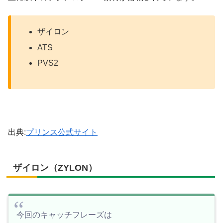
ザイロン
ATS
PVS2
出典:
プリンス公式サイト
ザイロン（ZYLON）
今回のキャッチフレーズは