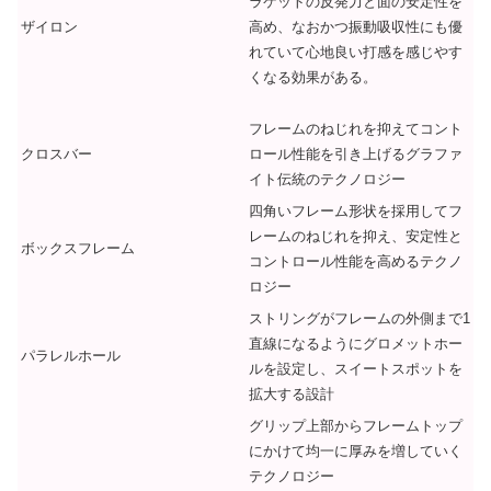
ラケットの反発力と面の安定性を
高め、なおかつ振動吸収性にも優
ザイロン
れていて心地良い打感を感じやす
くなる効果がある。
フレームのねじれを抑えてコント
クロスバー
ロール性能を引き上げるグラファ
イト伝統のテクノロジー
四角いフレーム形状を採用してフ
レームのねじれを抑え、安定性と
ボックスフレーム
コントロール性能を高めるテクノ
ロジー
ストリングがフレームの外側まで1
直線になるようにグロメットホー
パラレルホール
ルを設定し、スイートスポットを
拡大する設計
グリップ上部からフレームトップ
にかけて均一に厚みを増していく
テクノロジー