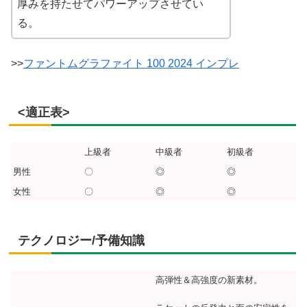
厚みを持たせてパワーアップさせてい
る。
>>
ファントムグラファイト 100 2024 インプレ
<適正表>
上級者
中級者
初級者
男性
〇
◎
◎
女性
〇
◎
◎
テクノロジー/予備知識
高弾性＆高強度の新素材。