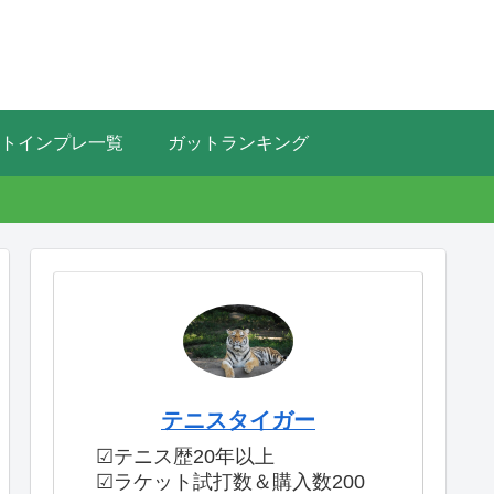
トインプレ一覧
ガットランキング
テニスタイガー
☑テニス歴20年以上
☑ラケット試打数＆購入数200