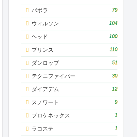
79
バボラ
104
ウィルソン
100
ヘッド
110
プリンス
51
ダンロップ
30
テクニファイバー
12
ダイアデム
9
スノワート
1
プロケネックス
1
ラコステ