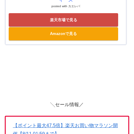
posted with
カエレバ
楽天市場で見る
Amazonで見る
╲セール情報／
【ポイント最大47.5倍】楽天お買い物マラソン開
催【8/11 01:59まで】