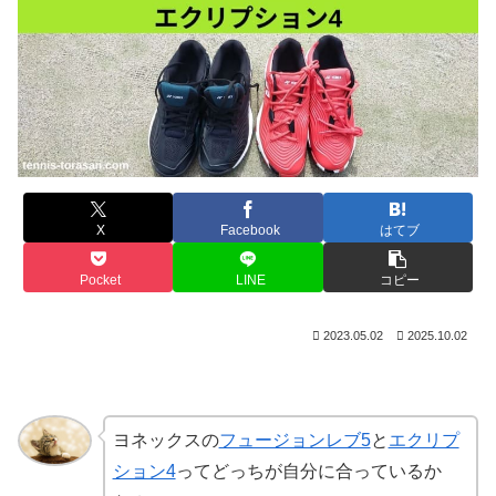
X
Facebook
はてブ
Pocket
LINE
コピー
2023.05.02
2025.10.02
ヨネックスの
フュージョンレブ5
と
エクリプ
ション4
ってどっちが自分に合っているか