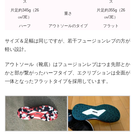
ス
ス
片足約345g（26
片足約355g（26
重さ
㎝/3E）
㎝/3E）
ハーフ
アウトソールのタイプ
フラット
サイズ＆足幅は同じですが、若干フュージョンレブの方が
軽い設計。
アウトソール（靴底）はフュージョンレブはつま先部とか
かと部が繋がったハーフタイプ、エクリプションは全面が
一体となったフラットタイプを採用しています。