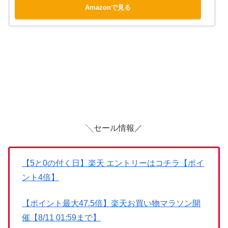
Amazonで見る
╲セール情報／
【5と0の付く日】楽天 エントリーはコチラ【ポイ
ント4倍】
【ポイント最大47.5倍】楽天お買い物マラソン開
催【8/11 01:59まで】