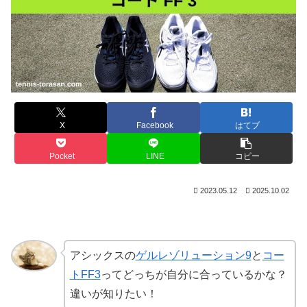
X
Facebook
はてブ
Pocket
LINE
コピー
2023.05.12
2025.10.02
アシックスの
ゲルレゾリューション9
と
コー
トFF3
ってどっちが自分に合っているかな？
違いが知りたい！