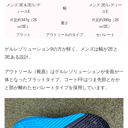
メンズ:3E＆2E/レデ
メンズ:2E/レディー
幅
ィースE
スE
片足約347g（26
片足約380g（26
重さ
㎝/3E）
㎝/2E）
フラット
アウトソールのタイプ
セパレート
ゲルレゾリューション9の方が軽く、メンズは幅が2Eと
3Eある設計。
アウトソール（靴底）はゲルレゾリューションが全面が一
体となったフラットタイプ、コートFFはつま先部とかか
と部が離れたセパレートタイプを採用しています。