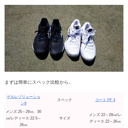
まずは簡単にスペック比較から。
ゲルレゾリューショ
スペック
コート FF 3
ン9
メンズ:25～29㎝、30
メンズ:22～29㎝/レ
㎝/レディース:22.5～
サイズ
ディース:22～26㎝
26㎝