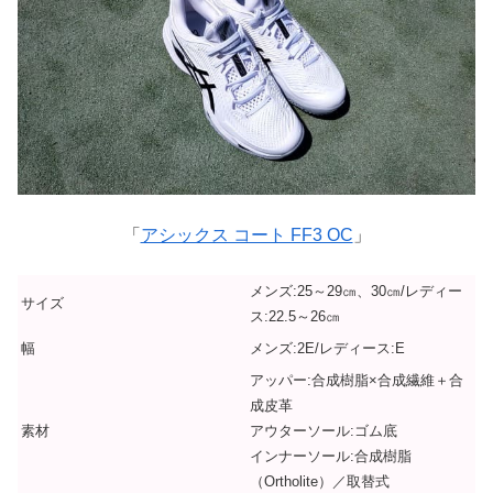
「
アシックス コート FF3 OC
」
メンズ:25～29㎝、30㎝/レディー
サイズ
ス:22.5～26㎝
幅
メンズ:2E/レディース:E
アッパー:合成樹脂×合成繊維＋合
成皮革
素材
アウターソール:ゴム底
インナーソール:合成樹脂
（Ortholite）／取替式