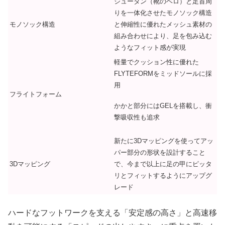
シュータン（靴のベロ）と足首周
りを一体化させたモノソック構造
モノソック構造
と伸縮性に優れたメッシュ素材の
組み合わせにより、足を包み込む
ようなフィット感が実現
軽量でクッション性に優れた
FLYTEFORMをミッドソールに採
用
フライトフォーム
かかと部分にはGELを搭載し、衝
撃吸収性も追求
新たに3Dマッピングを使ってアッ
パー部分の形状を設計すること
3Dマッピング
で、今まで以上に足の甲にピッタ
リとフィットするようにアップグ
レード
ハードなフットワークを支える「安定感の高さ」と高速移