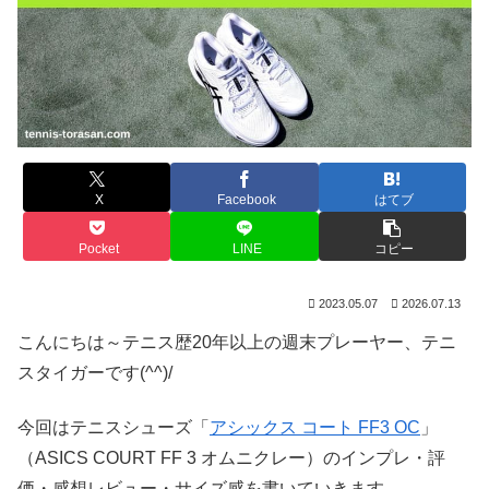
X
Facebook
はてブ
Pocket
LINE
コピー
2023.05.07
2026.07.13
こんにちは～テニス歴20年以上の週末プレーヤー、テニ
スタイガーです(^^)/
今回はテニスシューズ「
アシックス コート FF3 OC
」
（ASICS COURT FF 3 オムニクレー）のインプレ・評
価・感想レビュー・サイズ感を書いていきます。