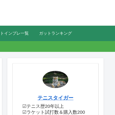
トインプレ一覧
ガットランキング
テニスタイガー
☑テニス歴20年以上
☑ラケット試打数＆購入数200