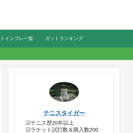
トインプレ一覧
ガットランキング
テニスタイガー
☑テニス歴20年以上
☑ラケット試打数＆購入数200