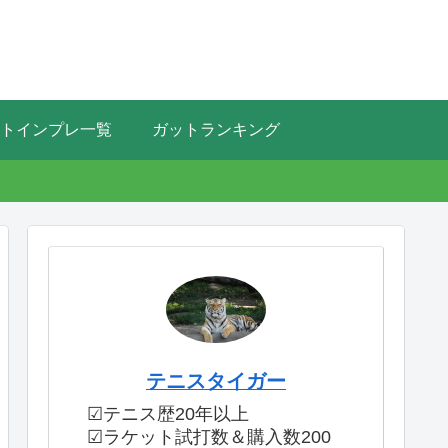
トインプレ一覧
ガットランキング
テニスタイガー
☑テニス歴20年以上
☑ラケット試打数＆購入数200