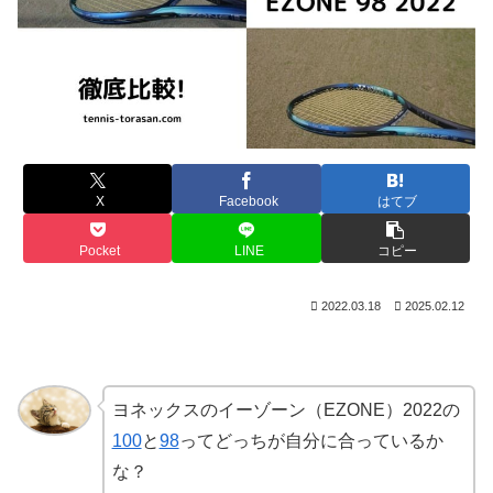
X
Facebook
はてブ
Pocket
LINE
コピー
2022.03.18
2025.02.12
ヨネックスのイーゾーン（EZONE）2022の
100
と
98
ってどっちが自分に合っているか
な？