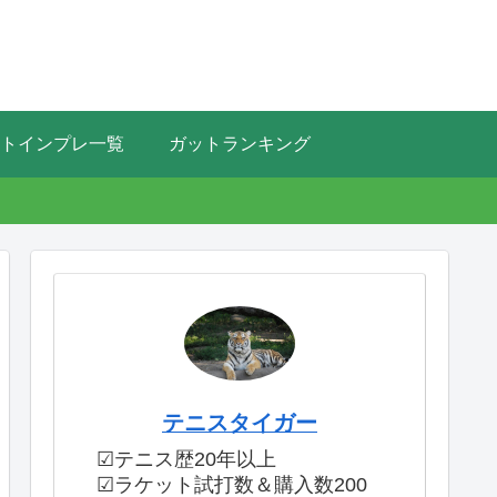
トインプレ一覧
ガットランキング
テニスタイガー
☑テニス歴20年以上
☑ラケット試打数＆購入数200