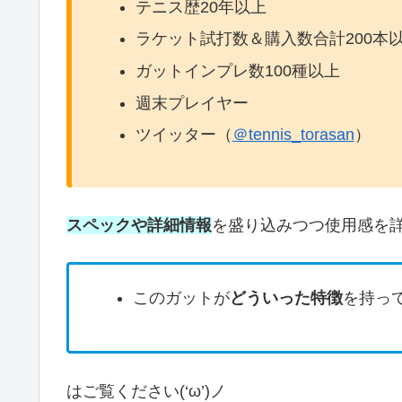
テニス歴20年以上
ラケット試打数＆購入数合計200本
ガットインプレ数100種以上
週末プレイヤー
ツイッター（
＠tennis_torasan
）
スペックや詳細情報
を盛り込みつつ使用感を
このガットが
どういった特徴
を持っ
はご覧ください(‘ω’)ノ