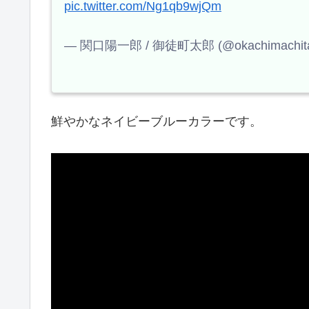
pic.twitter.com/Ng1qb9wjQm
— 関口陽一郎 / 御徒町太郎 (@okachimachita
鮮やかなネイビーブルーカラーです。