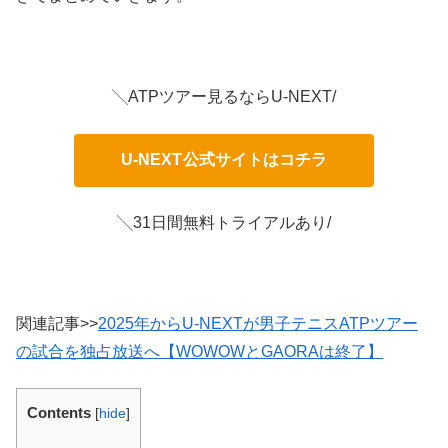
╲ATPツアー見るならU-NEXT/
U-NEXT
公式サイトはコチラ
╲31日間無料トライアルあり/
関連記事>>
2025年からU-NEXTが男子テニスATPツアー
の試合を独占放送へ【WOWOWとGAORAは終了】
Contents
[
hide
]