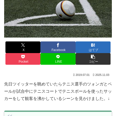
X
Facebook
はてブ
Pocket
LINE
コピー
2019.07.01
2025.11.03
先日ツイッターを眺めていたらテニス選手のツォンガとペ
ールが試合中にテニスコートでテニスボールを使ったサッ
カーをして観客を沸かしているシーンを見かけました。↓