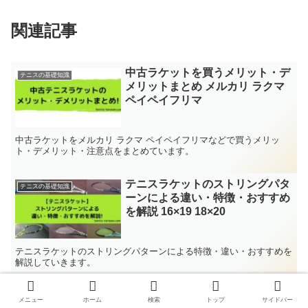
関連記事
中古ラケットを買うメリット・デ
テニスの基礎知識
メリットまとめ メルカリ ラクマ
ペイペイフリマ
中古ラケットをメルカリ ラクマ ペイペイフリマなどで買うメリッ
ト・デメリット・注意点をまとめています。
テニスラケットのストリングパタ
テニスの基礎知識
ーンによる違い・特徴・おすすめ
を解説 16×19 18×20
テニスラケットのストリングパターンによる特徴・違い・おすすめを
解説していきます。
テニスラケットのフレーム厚、グ
テニスの基礎知識
メニュー
ホーム
検索
トップ
サイドバー