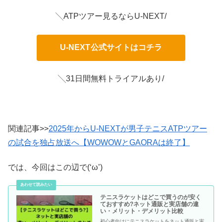
╲ATPツアー見るならU-NEXT/
U-NEXT
公式サイトはコチラ
╲31日間無料トライアルあり/
関連記事>>
2025年からU-NEXTが男子テニスATPツアー
の試合を独占放送へ【WOWOWとGAORAは終了】
では、今回はこの辺で(‘ω’)
テニスラケットはどこで買うのが安く
ておすすめ?ネット通販と実店舗の違
い・メリット・デメリット比較
初心者向けにテニスラケットをネット通販と実