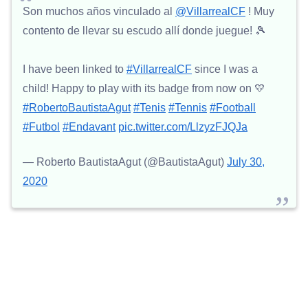
Son muchos años vinculado al
@VillarrealCF
! Muy
contento de llevar su escudo allí donde juegue!⁣ 🎾
I have been linked to
#VillarrealCF
since I was a
child! Happy to play with its badge⁣ from now on 💛
#RobertoBautistaAgut
#Tenis
#Tennis
#Football
#Futbol
#Endavant
pic.twitter.com/LlzyzFJQJa
— Roberto BautistaAgut (@BautistaAgut)
July 30,
2020