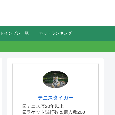
トインプレ一覧
ガットランキング
テニスタイガー
☑テニス歴20年以上
☑ラケット試打数＆購入数200