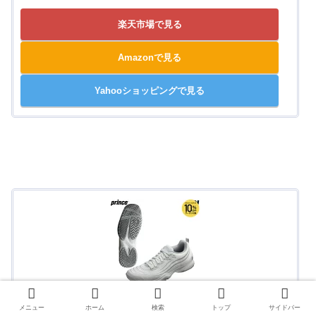
楽天市場で見る
Amazonで見る
Yahooショッピングで見る
プリンス ツアー プロ ライト 9 AC オールコート用 ユ
メニュー
ホーム
検索
トップ
サイドバー