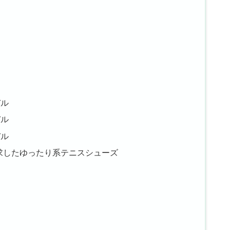
デル
デル
デル
求したゆったり系テニスシューズ