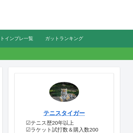
トインプレ一覧
ガットランキング
テニスタイガー
☑テニス歴20年以上
☑ラケット試打数＆購入数200