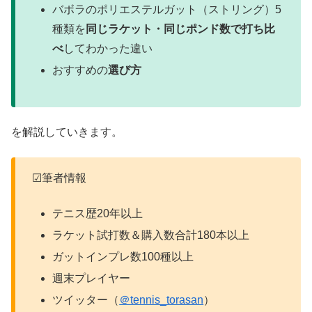
バボラのポリエステルガット（ストリング）5
種類を
同じラケット・同じポンド数で打ち比
べ
してわかった違い
おすすめの
選び方
を解説していきます。
☑筆者情報
テニス歴20年以上
ラケット試打数＆購入数合計180本以上
ガットインプレ数100種以上
週末プレイヤー
ツイッター（
＠tennis_torasan
）