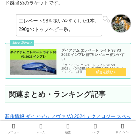
ド感強めのラケットです。
エレベート98を扱いやすくした1本。
290gのトップヘビー系。
ダイアデム エレベート ライト 98 V3
2023 インプレ 評判 レビュー 使いやす
い
「ダイアデム エレベート ライト 98 V3
2023」（DIADEM ELEVATE LITE 98 V3）の
インプレ・評価・感想レビュー記事です。
関連まとめ・ランキング記事
新作情報 ダイアデム ノヴァ V3 2024 テクノロジー スペッ
クまとめ
メニュー
ホーム
検索
トップ
サイドバー