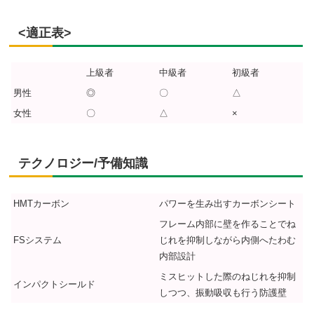
<適正表>
上級者
中級者
初級者
男性
◎
〇
△
女性
〇
△
×
テクノロジー/予備知識
HMTカーボン
パワーを生み出すカーボンシート
フレーム内部に壁を作ることでね
FSシステム
じれを抑制しながら内側へたわむ
内部設計
ミスヒットした際のねじれを抑制
インパクトシールド
しつつ、振動吸収も行う防護壁