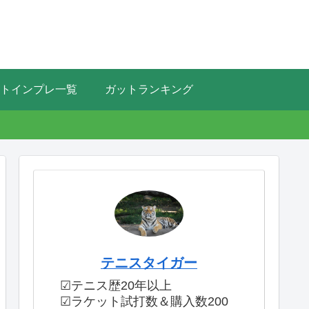
トインプレ一覧
ガットランキング
テニスタイガー
☑テニス歴20年以上
☑ラケット試打数＆購入数200