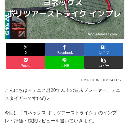
X
Facebook
はてブ
Pocket
LINE
コピー
2021.05.07
2024.11.17
こんにちは～テニス歴20年以上の週末プレーヤー、テニ
スタイガーです(‘ω’)ノ
今回は「ヨネックス ポリツアーストライク
」のインプ
レ・評価・感想レビューを書いていきます。