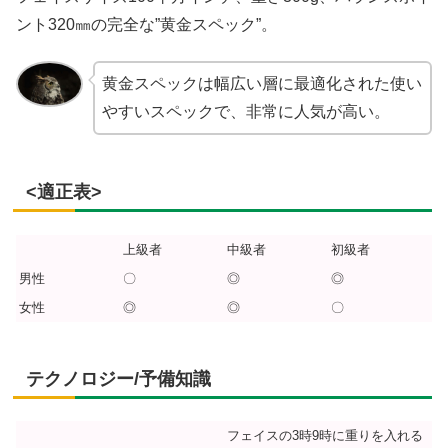
ント320㎜の完全な”黄金スペック”。
黄金スペックは幅広い層に最適化された使い
やすいスペックで、非常に人気が高い。
<適正表>
上級者
中級者
初級者
男性
〇
◎
◎
女性
◎
◎
〇
テクノロジー/予備知識
フェイスの3時9時に重りを入れる