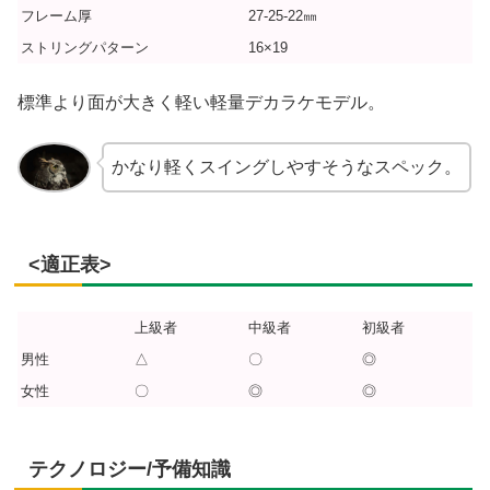
フレーム厚
27-25-22㎜
ストリングパターン
16×19
標準より面が大きく軽い軽量デカラケモデル。
かなり軽くスイングしやすそうなスペック。
<適正表>
上級者
中級者
初級者
男性
△
〇
◎
女性
〇
◎
◎
テクノロジー/予備知識