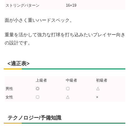
ストリングパターン
16×19
面が小さく重いハードスペック。
重量を活かして強力な打球を打ち込みたいプレイヤー向き
の設計です。
<適正表>
上級者
中級者
初級者
男性
◎
〇
△
女性
〇
△
×
テクノロジー/予備知識