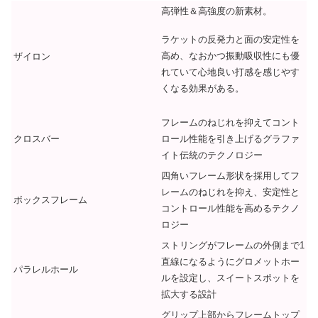
高弾性＆高強度の新素材。
ラケットの反発力と面の安定性を
高め、なおかつ振動吸収性にも優
ザイロン
れていて心地良い打感を感じやす
くなる効果がある。
フレームのねじれを抑えてコント
クロスバー
ロール性能を引き上げるグラファ
イト伝統のテクノロジー
四角いフレーム形状を採用してフ
レームのねじれを抑え、安定性と
ボックスフレーム
コントロール性能を高めるテクノ
ロジー
ストリングがフレームの外側まで1
直線になるようにグロメットホー
パラレルホール
ルを設定し、スイートスポットを
拡大する設計
グリップ上部からフレームトップ