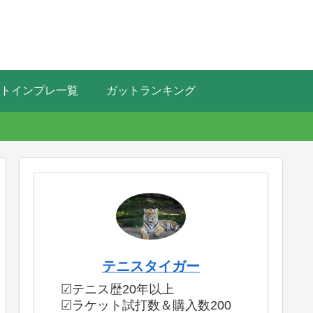
トインプレ一覧
ガットランキング
テニスタイガー
☑テニス歴20年以上
☑ラケット試打数＆購入数200