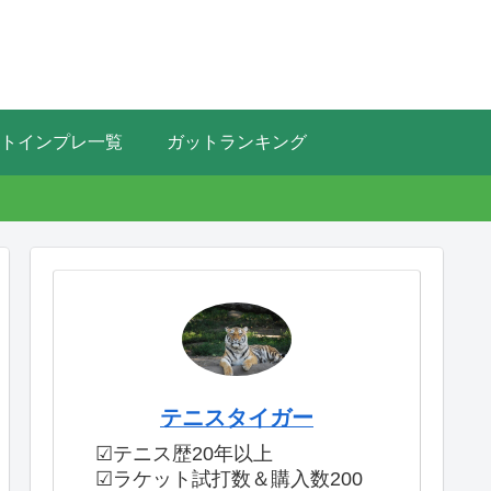
トインプレ一覧
ガットランキング
テニスタイガー
☑テニス歴20年以上
☑ラケット試打数＆購入数200