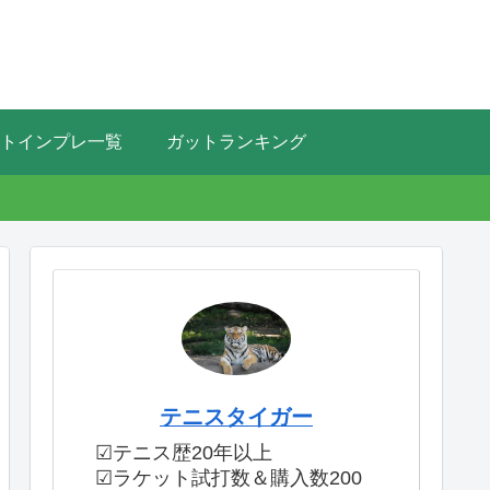
トインプレ一覧
ガットランキング
テニスタイガー
☑テニス歴20年以上
☑ラケット試打数＆購入数200