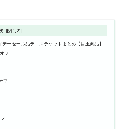
次
ライデーセール品テニスラケットまとめ【目玉商品】
％オフ
％オフ
オフ