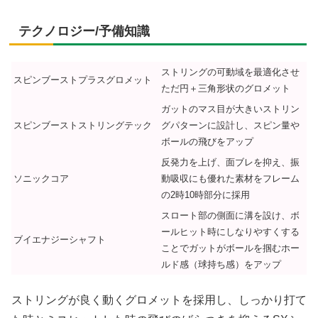
テクノロジー/予備知識
ストリングの可動域を最適化させ
スピンブーストプラスグロメット
ただ円＋三角形状のグロメット
ガットのマス目が大きいストリン
スピンブーストストリングテック
グパターンに設計し、スピン量や
ボールの飛びをアップ
反発力を上げ、面ブレを抑え、振
ソニックコア
動吸収にも優れた素材をフレーム
の2時10時部分に採用
スロート部の側面に溝を設け、ボ
ールヒット時にしなりやすくする
ブイエナジーシャフト
ことでガットがボールを掴むホー
ルド感（球持ち感）をアップ
ストリングが良く動くグロメットを採用し、しっかり打て