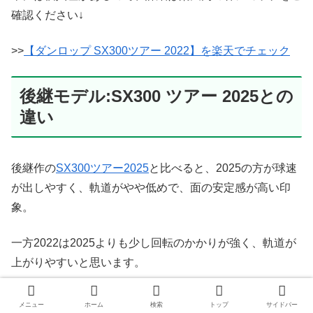
確認ください↓
>>
【ダンロップ SX300ツアー 2022】を楽天でチェック
後継モデル:SX300 ツアー 2025との
違い
後継作の
SX300ツアー2025
と比べると、2025の方が球速
が出しやすく、軌道がやや低めで、面の安定感が高い印
象。
一方2022は2025よりも少し回転のかかりが強く、軌道が
上がりやすいと思います。
2025はボールスピード＆面の安定性、
メニュー
ホーム
検索
トップ
サイドバー