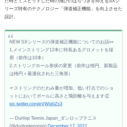
た時とミスヒットした時の飛びのばらつきを抑えるSXシ
リーズ特有のテクノロジー「弾道補正機能」を向上させた
設計。
NEW SXシリーズの弾道補正機能についてのお話👀
1.メインストリング12本に特長あるグロメットを採
用（前作は10本）
2.ストリングホール形状の変更（前作は楕円、新製品
は楕円＋最適化された三角形）
☞ストリングのたわみ量が増加。低い打点でのショ
ットにおいてボールに高さと飛距離を与えます👏
pic.twitter.com/eVWidjlZs3
— Dunlop Tennis Japan_ダンロップテニス
(@dunloptennisjp)
December 17, 2021