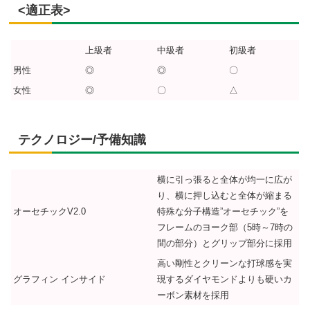
<適正表>
上級者
中級者
初級者
男性
◎
◎
〇
女性
◎
〇
△
テクノロジー/予備知識
横に引っ張ると全体が均一に広が
り、横に押し込むと全体が縮まる
オーセチックV2.0
特殊な分子構造”オーセチック”を
フレームのヨーク部（5時～7時の
間の部分）とグリップ部分に採用
高い剛性とクリーンな打球感を実
グラフィン インサイド
現するダイヤモンドよりも硬いカ
ーボン素材を採用