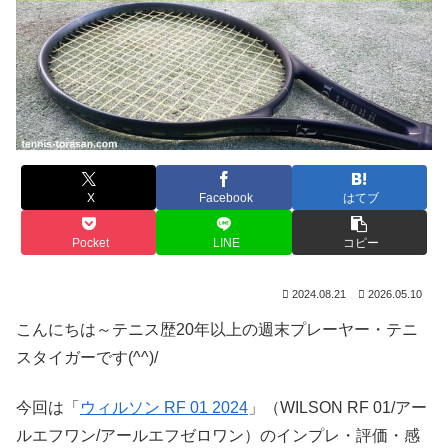
X
Facebook
はてブ
Pocket
LINE
コピー
2024.08.21
2026.05.10
こんにちは～テニス歴20年以上の週末プレーヤー・テニ
スタイガーです(^^)/
今回は「
ウィルソン RF 01 2024
」（WILSON RF 01/アー
ルエフワン/アールエフゼロワン）のインプレ・評価・感