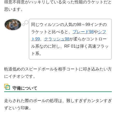
得意不得意がハッキリしている尖った性能のラケットだと
思います。
同じウィルソンの人気の98～99インチの
ラケットと比べると、
ブレード98
や
シフ
ト99
、
クラッシュ98
が柔らかコントロー
ル系なのに対し、RF 01は弾く高速フラッ
ト系。
軌道低めのスピードボールを相手コートに叩き込みたい方
にイチオシです。
守備について
走らされた際のボールの処理は、難しすぎずカンタンすぎ
ずという印象。