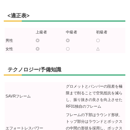
<適正表>
上級者
中級者
初級者
男性
◎
◎
〇
女性
◎
〇
△
テクノロジー/予備知識
グロメットとバンパーの段差を極
限まで削ることで空気抵抗を減ら
SAVRフレーム
し、振り抜きの良さを向上させた
RF01独自のフレーム
フレームの下部はラウンド形状、
トップ部分はラウンドとボックス
エフォートレスパワー
の中間の形状を採用し、ボックス