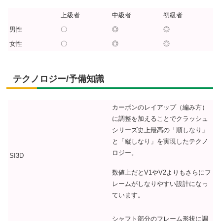
上級者
中級者
初級者
男性
〇
◎
◎
女性
〇
◎
◎
テクノロジー/予備知識
カーボンのレイアップ（編み方）
に調整を加えることでクラッシュ
シリーズ史上最高の「順しなり」
と「縦しなり」を実現したテクノ
ロジー。
SI3D
数値上だとV1やV2よりもさらにフ
レームがしなりやすい設計になっ
ています。
シャフト部分のフレーム形状に調