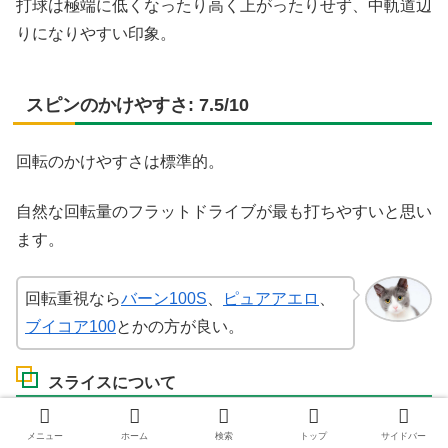
打球は極端に低くなったり高く上がったりせず、中軌道辺
りになりやすい印象。
スピンのかけやすさ: 7.5/10
回転のかけやすさは標準的。
自然な回転量のフラットドライブが最も打ちやすいと思い
ます。
回転重視なら
バーン100S
、
ピュアアエロ
、
ブイコア100
とかの方が良い。
スライスについて
スライスは低～中軌道辺りのスーッと滑っていくショット
メニュー
ホーム
検索
トップ
サイドバー