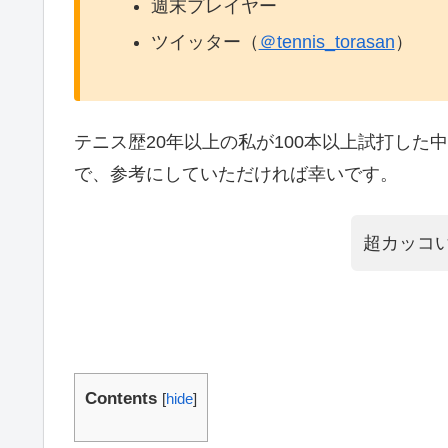
週末プレイヤー
ツイッター（
＠tennis_torasan
）
テニス歴20年以上の私が100本以上試打し
で、参考にしていただければ幸いです。
超カッコ
Contents
[
hide
]