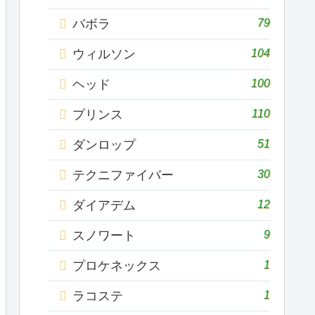
79
バボラ
104
ウィルソン
100
ヘッド
110
プリンス
51
ダンロップ
30
テクニファイバー
12
ダイアデム
9
スノワート
1
プロケネックス
1
ラコステ