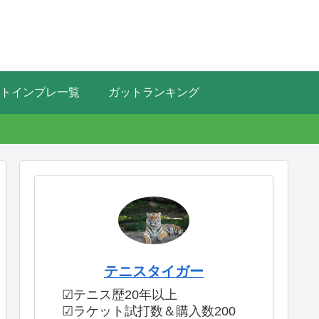
トインプレ一覧
ガットランキング
テニスタイガー
☑テニス歴20年以上
☑ラケット試打数＆購入数200