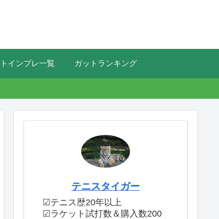
トインプレ一覧
ガットランキング
テニスタイガー
☑テニス歴20年以上
☑ラケット試打数＆購入数200