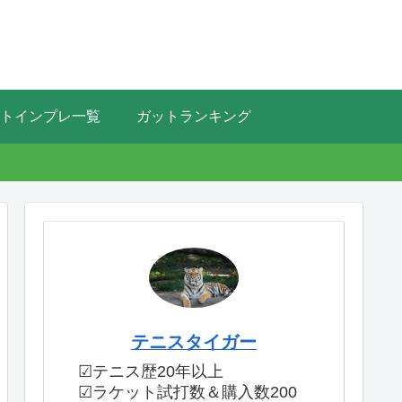
トインプレ一覧
ガットランキング
テニスタイガー
☑テニス歴20年以上
☑ラケット試打数＆購入数200