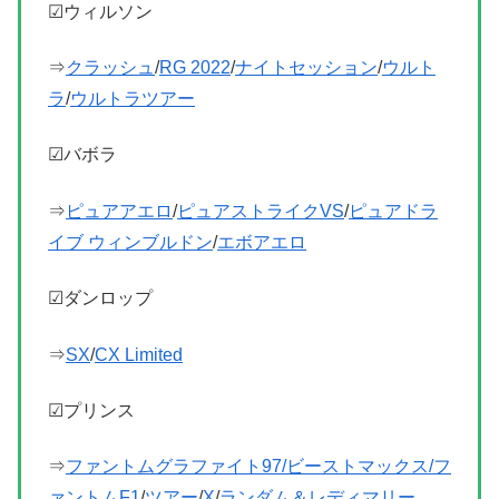
☑ウィルソン
⇒
クラッシュ
/
RG 2022
/
ナイトセッション
/
ウルト
ラ
/
ウルトラツアー
☑バボラ
⇒
ピュアアエロ
/
ピュアストライクVS
/
ピュアドラ
イブ ウィンブルドン
/
エボアエロ
☑ダンロップ
⇒
SX
/
CX Limited
☑プリンス
⇒
ファントムグラファイト97/ビーストマックス/フ
ァントムF1
/
ツアー
/
X
/
ランダム＆レディマリー