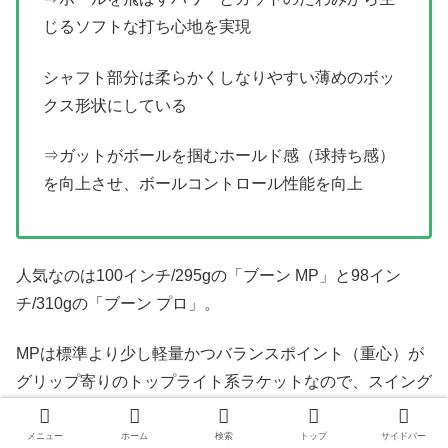
じるソフトな打ち心地を実現
シャフト部分は柔らかくしなりやすい薄めのボッ
クス形状にしている
⇒ガットがボールを掴むホールド感（球持ち感）
を向上させ、ボールコントロール性能を向上
人気なのは100インチ/295gの「ブーン MP」と98イン
チ/310gの「ブーン プロ」。
MPは標準より少し軽量かつバランスポイント（重心）が
グリップ寄りのトップライト系ラケットなので、スイング
しやすい操作性に優れたタイプ。
メニュー
ホーム
検索
トップ
サイドバー