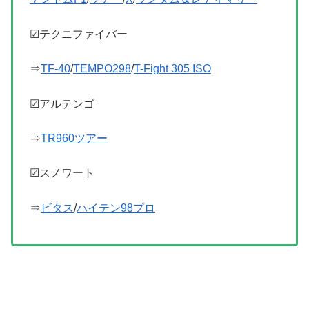
☑テクニファイバー
⇒
TF-40
/
TEMPO298
/
T-Fight 305 ISO
☑アルテンゴ
⇒
TR960ツアー
☑スノワート
⇒
ビタス
/
ハイテン98プロ